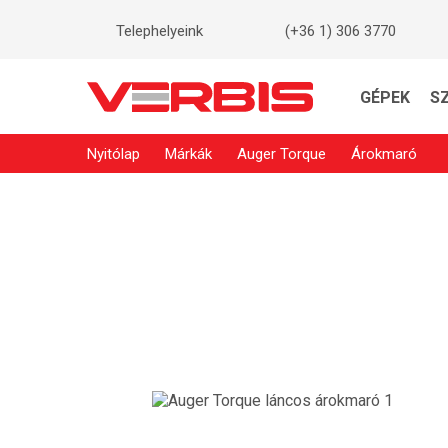
Telephelyeink
(+36 1) 306 3770
GÉPEK
S
Nyitólap
Márkák
Auger Torque
Árokmaró