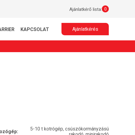
0
Ajánlatkérő lista:
Ajánlatkérés
ARRIER
KAPCSOLAT
5-10 t kotrógép, csúszókormányzású
ozógép:
rakodó, minirakodó