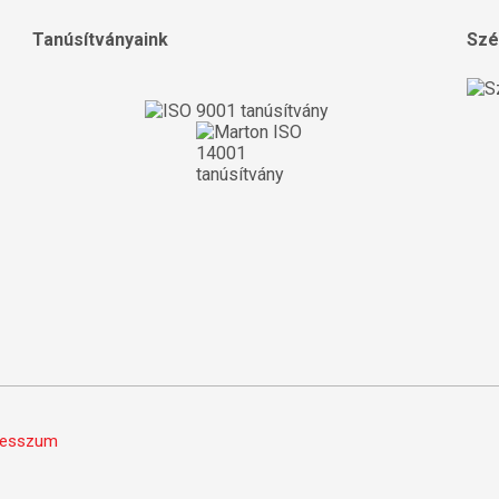
Tanúsítványaink
Szé
resszum