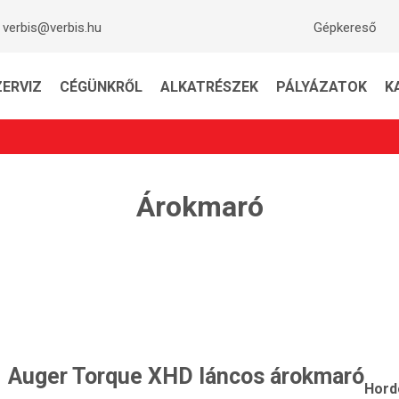
verbis@verbis.hu
Gépkereső
ZERVIZ
CÉGÜNKRŐL
ALKATRÉSZEK
PÁLYÁZATOK
K
Árokmaró
Auger Torque XHD láncos árokmaró
Hord