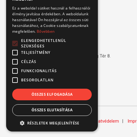
Ez a weboldal sütiket használ a felhasználói
Kapcsolat
élmény javítása érdekében. A weboldalunk
használatával Ön hozzájárul az összes süti
használatához, a Cookie szabályzatunknak
1151 Budapest, Mélyfúró u. 2/E.
megfelelően.
Bővebben
3070 Bátonyterenye, Ózdi út 15.
ELENGEDHETETLENÜL
8693 Lengyeltóti, Fonyódi u. 10.
SZÜKSÉGES
TELJESÍTMÉNY
4220 Hajdúböszörmény, Bánság Tér 8.
CÉLZÁS
6000 Kecskemét, Budai út 137.
FUNKCIONALITÁS
Tel.: (+36) 1 306 3770
BESOROLATLAN
Email: verbis@verbis.hu
ÖSSZES ELFOGADÁSA
ÖSSZES ELUTASÍTÁSA
© Verbis Kft 2026
ÁSZF
Adatvédelem
Imp
RÉSZLETEK MEGJELENÍTÉSE