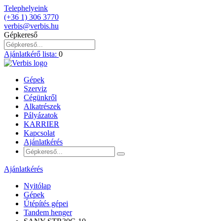
Telephelyeink
(+36 1) 306 3770
verbis@verbis.hu
Gépkereső
Ajánlatkérő lista:
0
Gépek
Szerviz
Cégünkről
Alkatrészek
Pályázatok
KARRIER
Kapcsolat
Ajánlatkérés
Ajánlatkérés
Nyitólap
Gépek
Útépítés gépei
Tandem henger