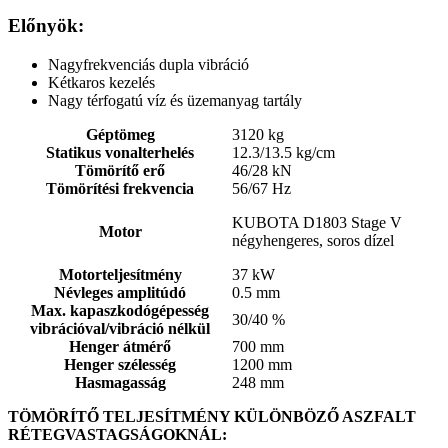
Előnyök:
Nagyfrekvenciás dupla vibráció
Kétkaros kezelés
Nagy térfogatú víz és üzemanyag tartály
Géptömeg
3120 kg
Statikus vonalterhelés
12.3/13.5 kg/cm
Tömörítő erő
46/28 kN
Tömörítési frekvencia
56/67 Hz
KUBOTA
D1803
Stage V
Motor
négyhengeres, soros dízel
Motorteljesítmény
37 kW
Névleges amplitúdó
0.5 mm
Max. kapaszkodógépesség
30/40 %
vibrációval/vibráció nélkül
Henger átmérő
700 mm
Henger szélesség
1200 mm
Hasmagasság
248 mm
TÖMÖRÍTŐ TELJESÍTMÉNY KÜLÖNBÖZŐ ASZFALT
RÉTEGVASTAGSÁGOKNÁL: