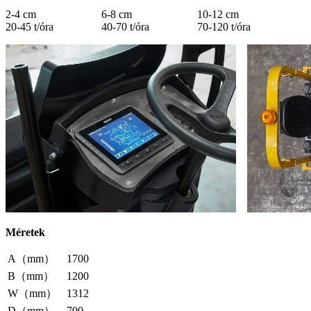
2-4 cm
6-8 cm
10-12 cm
20-45 t/óra
40-70 t/óra
70-120 t/óra
Méretek
A（mm）
1700
B（mm）
1200
W（mm）
1312
D（mm）
700