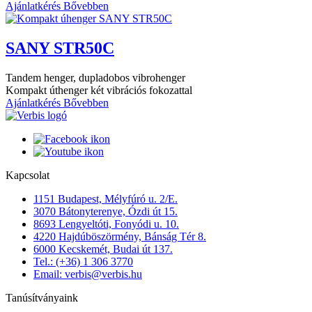
Ajánlatkérés
Bővebben
SANY STR50C
Tandem henger, dupladobos vibrohenger
Kompakt úthenger két vibrációs fokozattal
Ajánlatkérés
Bővebben
Kapcsolat
1151 Budapest, Mélyfúró u. 2/E.
3070 Bátonyterenye, Ózdi út 15.
8693 Lengyeltóti, Fonyódi u. 10.
4220 Hajdúböszörmény, Bánság Tér 8.
6000 Kecskemét, Budai út 137.
Tel.: (+36) 1 306 3770
Email: verbis@verbis.hu
Tanúsítványaink