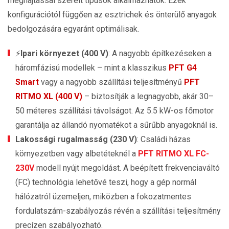
meghajtással szerelt típusok alkalmazhatók. Ezek
konfigurációtól függően az esztrichek és önterülő anyagok
bedolgozására egyaránt optimálisak.
⚡
Ipari környezet (400 V)
: A nagyobb építkezéseken a
háromfázisú modellek – mint a klasszikus
PFT G4
Smart
vagy a nagyobb szállítási teljesítményű
PFT
RITMO XL (400 V)
– biztosítják a legnagyobb, akár 30–
50 méteres szállítási távolságot. Az 5.5 kW-os főmotor
garantálja az állandó nyomatékot a sűrűbb anyagoknál is.
Lakossági rugalmasság (230 V)
: Családi házas
környezetben vagy albetéteknél a
PFT RITMO XL FC-
230V
modell nyújt megoldást. A beépített frekvenciaváltó
(FC) technológia lehetővé teszi, hogy a gép normál
hálózatról üzemeljen, miközben a fokozatmentes
fordulatszám-szabályozás révén a szállítási teljesítmény
precízen szabályozható.