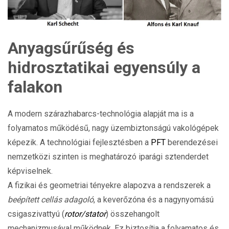
Anyagsűrűség és
hidrosztatikai egyensúly a
falakon
A modern szárazhabarcs-technológia alapját ma is a
folyamatos működésű, nagy üzembiztonságú vakológépek
képezik. A technológiai fejlesztésben a
PFT
berendezései
nemzetközi szinten is meghatározó iparági sztenderdet
képviselnek.
A fizikai és geometriai tényekre alapozva a rendszerek a
beépített cellás adagoló
, a keverőzóna és a nagynyomású
csigaszivattyú (
rotor/stator
) összehangolt
mechanizmusával működnek. Ez biztosítja a folyamatos és