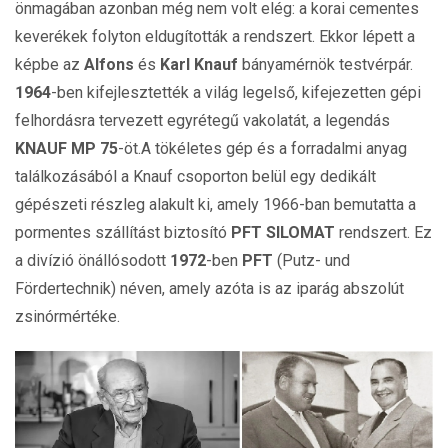
önmagában azonban még nem volt elég: a korai cementes
keverékek folyton eldugították a rendszert. Ekkor lépett a
képbe az
Alfons
és
Karl Knauf
bányamérnök testvérpár.
1964
-ben kifejlesztették a világ legelső, kifejezetten gépi
felhordásra tervezett egyrétegű vakolatát, a legendás
KNAUF MP 75
-öt.A tökéletes gép és a forradalmi anyag
találkozásából a Knauf csoporton belül egy dedikált
gépészeti részleg alakult ki, amely 1966-ban bemutatta a
pormentes szállítást biztosító
PFT SILOMAT
rendszert. Ez
a divízió önállósodott
1972
-ben
PFT
(Putz- und
Fördertechnik) néven, amely azóta is az iparág abszolút
zsinórmértéke.