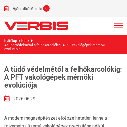
0
Ajánlatkérő lista:
Nyitólap
Hírek
A tüdő védelmétől a felhőkarcolókig: A PFT vakológépek mérnöki
evolúciója
A tüdő védelmétől a felhőkarcolókig:
A PFT vakológépek mérnöki
evolúciója
2026.06.29.
A modern magasépítészet elképzelhetetlen lenne a
folyamatos üzemű vakológépek precizitása nélkül.