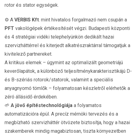
rotor és stator egységek.
⚙️ A
VERBIS Kft
. mint hivatalos forgalmazó nem csupán a
PFT
vakológépek értékesítését végzi. Budapesti központi
és 4 stratégiai vidéki telephelyünkön dedikált hazai
szervizháttérrel és kiterjedt alkatrészraktárral támogatjuk a
kivitelező partnereket.
A kritikus elemek – úgymint az optimalizált geometriájú
keverőlapátok, a különböző teljesítménykarakterisztikájú D-
és B-szériás rotorok/statorok, valamint a speciális
anyagnyomó tömlők – folyamatosan készletről elérhetők a
zéró állásidő érdekében.
🌱
A jövő építéstechnológiája
a folyamatos
automatizációra épül. A precíz mérnöki tervezés és a
megbízható szervizháttér ötvözete biztosítja, hogy a hazai
szakemberek mindig magabiztosan, tiszta környezetben