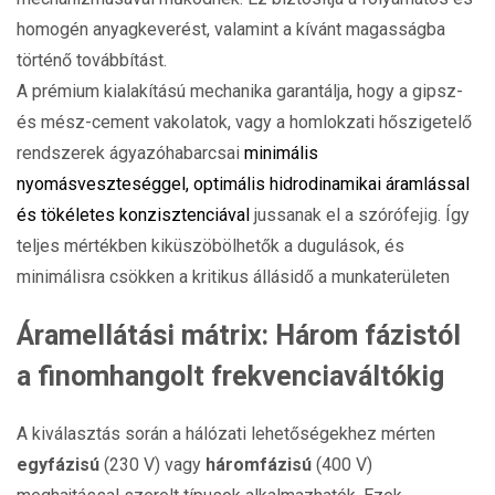
homogén anyagkeverést, valamint a kívánt magasságba
történő továbbítást.
A prémium kialakítású mechanika garantálja, hogy a gipsz-
és mész-cement vakolatok, vagy a homlokzati hőszigetelő
rendszerek ágyazóhabarcsai
minimális
nyomásveszteséggel, optimális hidrodinamikai áramlással
és tökéletes konzisztenciával
jussanak el a szórófejig. Így
teljes mértékben kiküszöbölhetők a dugulások, és
minimálisra csökken a kritikus állásidő a munkaterületen
Áramellátási mátrix: Három fázistól
a finomhangolt frekvenciaváltókig
A kiválasztás során a hálózati lehetőségekhez mérten
egyfázisú
(230 V) vagy
háromfázisú
(400 V)