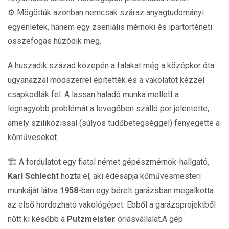
⚙️ Mögöttük azonban nemcsak száraz anyagtudományi
egyenletek, hanem egy zseniális mérnöki és ipartörténeti
összefogás húzódik meg.
A huszadik század közepén a falakat még a középkor óta
ugyanazzal módszerrel építették és a vakolatot kézzel
csapkodták fel. A lassan haladó munka mellett a
legnagyobb problémát a levegőben szálló por jelentette,
amely szilikózissal (súlyos tüdőbetegséggel) fenyegette a
kőműveseket.
🏗️ A fordulatot egy fiatal német gépészmérnök-hallgató,
Karl Schlecht
hozta el, aki édesapja kőművesmesteri
munkáját látva
1958
-ban egy bérelt garázsban megalkotta
az első hordozható vakológépet. Ebből a garázsprojektből
nőtt ki később a
Putzmeister
óriásvállalat.A gép