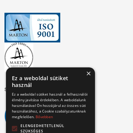
×
Ez a weboldal sütiket
használ
Széchenyi 2020
Ez a weboldal sütiket használ a felhasználói
élmény javítása érdekében. A weboldalunk
használatával Ön hozzájárul az összes süti
használatához, a Cookie szabályzatunknak
megfelelően.
Bővebben
ELENGEDHETETLENÜL
SZÜKSÉGES