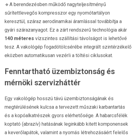
🔹A berendezésben működő nagyteljesítményű
sűrítettlevegős kompresszor egy nyomótartályon
keresztül, száraz aerodinamikai áramlással továbbítja a
gyári szárazanyagot. Ez a zárt rendszerű technológia akár
140 méteres
vízszintes szállítási távolságot is lehetővé
tesz. A vakológép fogadótölcsérébe integrált szintérzékelő
eközben automatikusan vezérli a töltési ciklusokat.
Fenntartható üzembiztonság és
mérnöki szervizháttér
Egy vakológép hosszú távú üzembiztonságának és
megtérülésének kulcsa a tervezett műszaki karbantartás
és a kopóalkatrészek gyors elérhetősége. A habarcsfélék
koptató (abrazív) hatásának leginkább kitett komponensek
a keverőlapátok, valamint a nyomás létrehozásáért felelős