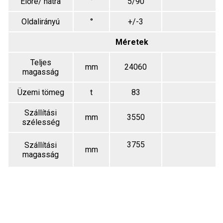
Előre/ hátra
°
5/90
Oldalirányú
°
+/-3
Méretek
Teljes
mm
24060
magasság
Üzemi tömeg
t
83
Szállítási
mm
3550
szélesség
3755
Szállítási
mm
magasság