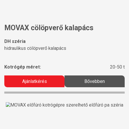
MOVAX cölöpverő kalapács
DH széria
hidraulikus cölöpverő kalapács
Kotrógép méret:
20-50 t
Ajánlatkérés
Bővebben