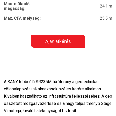
Max. működő
24,1 m
magasság:
Max. CFA mélység:
25,5 m
Ajánlatkérés
A SANY többcélú SR235M fúrótorony a geotechnikai
cölöpalapozási alkalmazások széles körére alkalmas.
Kiválóan használható az infrastuktúra fejlesztéséhez. A gép
összetett mozgásvezérlése és a nagy teljesítményű Stage
V motorja, kiváló hatékonyságot biztosít.