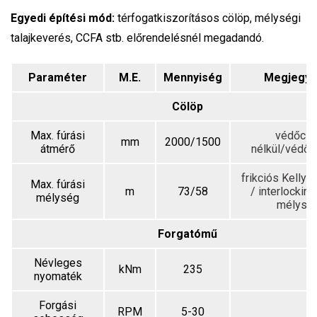
Egyedi
é
p
í
t
é
si m
ó
d:
t
é
rfogatkiszor
í
t
á
sos c
ö
l
ö
p, m
é
lys
é
gi
talajkever
é
s
, CCFA stb. el
ő
rendel
é
sn
é
l megadand
ó
.
Paraméter
M.E.
Mennyiség
Megjegyz
Cölöp
Max. fúrási
védőcs
mm
2000/1500
átmérő
nélkül/védőc
frikciós Kell
y 
Max. fúrási
m
73/58
/ interlocking
mélység
mélysé
Forgatómű
Névleges
kNm
235
nyomaték
Forgási
RPM
5-30