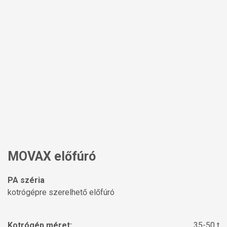
MOVAX előfúró
PA széria
kotrógépre szerelhető előfúró
Kotrógép méret:
35-50 t