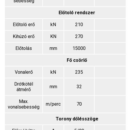
sebesség
Előtoló rendszer
Előtoló erő
kN
210
Kihúzó erő
KN
270
Előtolás
mm
15000
Fő csörlő
Vonalerő
kN
235
Drótkötél
mm
32
átmérő
Max.
m/perc
70
vonalsebesség
Torony dőlésszöge