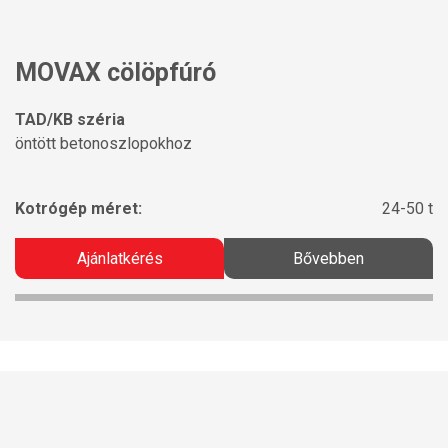
MOVAX cölöpfúró
TAD/KB széria
öntött betonoszlopokhoz
Kotrógép méret:
24-50 t
Ajánlatkérés
Bővebben