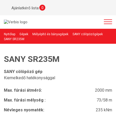
0
Ajánlatkérő lista:
Nyitólap
Gépek
Mélyépítő és bányagépek
SANY cölöpözőgépek
SANY SR235M
SANY SR235M
SANY cölöpöző gép
Kiemelkedő hatékonysággal
Max. fúrási átmérő:
2000 mm
Max. fúrási mélység :
73/58 m
Névleges nyomaték:
235 kNm