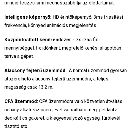
mindig feszes, ami meghosszabbítja az élettartamát.
Intelligens képernyő:
HD
érintőképernyő, 3ms frissítési
frekvencia, könnyed animációs megjelenítés.
Központosított
kenőrendszer
：
zsírzás
fix
mennyiséggel, fix időnként, megfelelő kenési
állapotban
tartva a gépet.
Alacsony fejterű
ü
zemmód:
A normá
l
ü
zemm
ó
d gyorsan
á
tszerelhet
ő
alacsony fejter
ű
ü
zemm
ó
dra, a teljes
magass
á
g csak 13,2 m.
CFA
ü
zemm
ó
d:
CFA
ü
zemm
ó
dra val
ó
k
ö
zvetlen
á
tv
á
lt
á
s
n
é
h
á
ny alkatr
é
sz cser
é
j
é
vel val
ó
s
í
that
ó
meg,
p
é
ld
á
ul a
dedik
á
lt
csigakeret, a kiegyens
ú
lyoz
ó
egys
é
g, f
ú
r
ó
lev
é
l
tiszt
í
t
ó
stb.