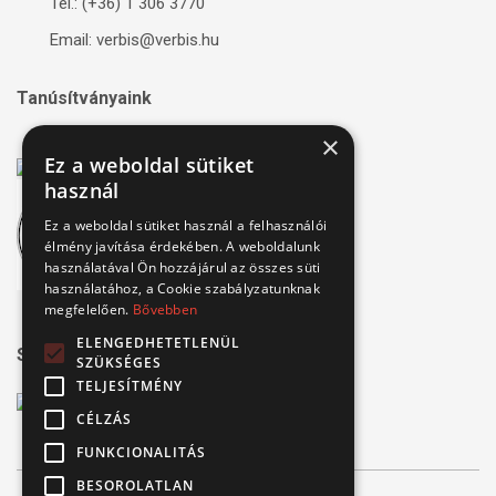
Tel.: (+36) 1 306 3770
Email: verbis@verbis.hu
Tanúsítványaink
×
Ez a weboldal sütiket
használ
Ez a weboldal sütiket használ a felhasználói
élmény javítása érdekében. A weboldalunk
használatával Ön hozzájárul az összes süti
használatához, a Cookie szabályzatunknak
megfelelően.
Bővebben
ELENGEDHETETLENÜL
Széchenyi 2020
SZÜKSÉGES
TELJESÍTMÉNY
CÉLZÁS
FUNKCIONALITÁS
BESOROLATLAN