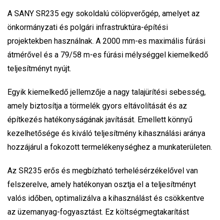
A SANY SR235 egy sokoldalú cölöpverőgép, amelyet az
önkormányzati és polgári infrastruktúra-építési
projektekben használnak. A 2000 mm-es maximális fúrási
átmérővel és a 79/58 m-es fúrási mélységgel kiemelkedő
teljesítményt nyújt.
Egyik kiemelkedő jellemzőj
e a nagy talajürítési sebesség,
amely biztosítja a törmelék gyors eltávolítását és az
építkezés hatékonyságának javítását. Emellett könnyű
kezelhetősége és kiváló teljesítmény kihasználási aránya
hozzájárul a fokozott termelékenységhez a munkaterületen.
Az SR235 erős és megbízható terhelésérzékelővel van
felszerelve, amely hatékonyan osztja el a teljesítményt
valós időben, optimalizálva a kihasználást és csökkentve
az üzemanyag-fogyasztást. Ez költségmegtakarítást