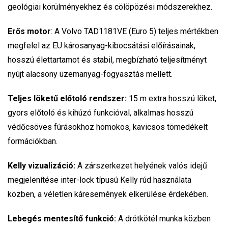
geológiai körülményekhez és cölöpözési módszerekhez.
Erős motor
:
A
Volvo TAD1181VE
(Euro
5)
teljes mértékben
megfelel az
EU
károsanyag-kibocsátási előírásainak,
hosszú élettartamot és stabil, megbízható teljesítményt
nyújt alacsony üzemanyag-fogyasztás mellett.
Teljes löketű előtoló rendszer:
15 m
extra hosszú
löket,
gyors
előtoló
és ki
húzó
funkcióval,
alkalmas
hosszú
védőcsöves fúrásokhoz homokos, kavicsos tömedékelt
formációkban.
Kelly vizualizáció:
A zárszerkezet helyének valós idejű
megjelenítése inter-lock típusú Kelly rúd használata
közben, a véletlen káresemények elkerülése érdekében.
Lebegés mentesítő funkció:
A drótkötél munka közben