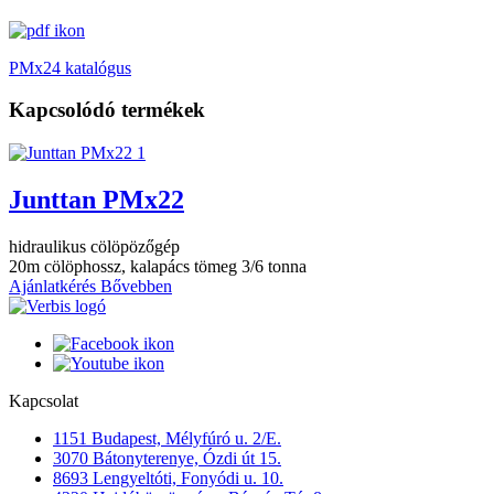
PMx24 katalógus
Kapcsolódó termékek
Junttan PMx22
hidraulikus cölöpözőgép
20m cölöphossz, kalapács tömeg 3/6 tonna
Ajánlatkérés
Bővebben
Kapcsolat
1151 Budapest, Mélyfúró u. 2/E.
3070 Bátonyterenye, Ózdi út 15.
8693 Lengyeltóti, Fonyódi u. 10.