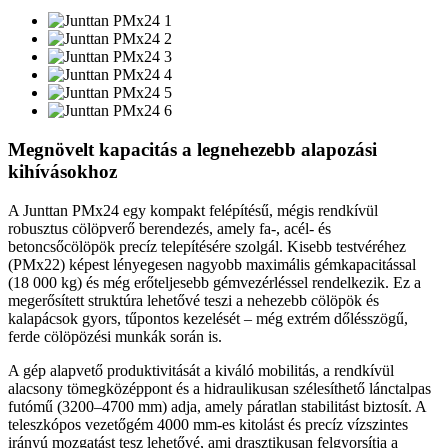
Megnövelt kapacitás a legnehezebb alapozási
kihívásokhoz
A Junttan PMx24 egy kompakt felépítésű, mégis rendkívül
robusztus cölöpverő berendezés, amely fa-, acél- és
betoncsőcölöpök precíz telepítésére szolgál. Kisebb testvéréhez
(PMx22) képest lényegesen nagyobb maximális gémkapacitással
(18 000 kg) és még erőteljesebb gémvezérléssel rendelkezik. Ez a
megerősített struktúra lehetővé teszi a nehezebb cölöpök és
kalapácsok gyors, tűpontos kezelését – még extrém dőlésszögű,
ferde cölöpözési munkák során is.
A gép alapvető produktivitását a kiváló mobilitás, a rendkívül
alacsony tömegközéppont és a hidraulikusan szélesíthető lánctalpas
futómű (3200–4700 mm) adja, amely páratlan stabilitást biztosít. A
teleszkópos vezetőgém 4000 mm-es kitolást és precíz vízszintes
irányú mozgatást tesz lehetővé, ami drasztikusan felgyorsítja a