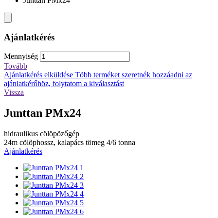
Junttan PMx24
Ajánlatkérés
Mennyiség
Tovább
Ajánlatkérés elküldése
Több terméket szeretnék hozzáadni az
ajánlatkérőhöz, folytatom a kiválasztást
Vissza
Junttan PMx24
hidraulikus cölöpözőgép
24m cölöphossz, kalapács tömeg 4/6 tonna
Ajánlatkérés