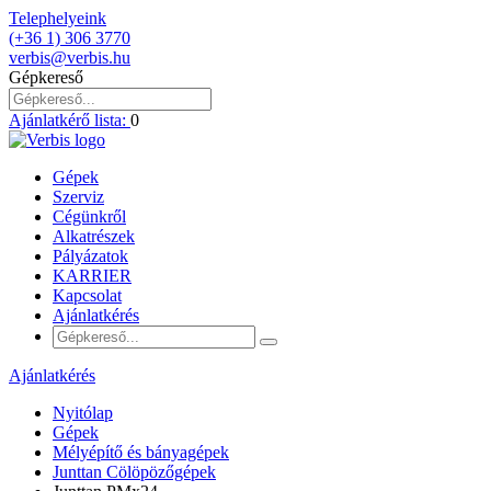
Telephelyeink
(+36 1) 306 3770
verbis@verbis.hu
Gépkereső
Ajánlatkérő lista:
0
Gépek
Szerviz
Cégünkről
Alkatrészek
Pályázatok
KARRIER
Kapcsolat
Ajánlatkérés
Ajánlatkérés
Nyitólap
Gépek
Mélyépítő és bányagépek
Junttan Cölöpözőgépek