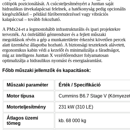
cölöpök pozicionálását. A csúcsteljesítményért a Junttan saját
hidraulikus ütvekalapácsai felelnek, a hatékonyság pedig opcionális
kiegészítőkkel – például fúróberendezéssel vagy vibrációs
kalapáccsal – tovább fokozható.
A PMx24-et a legmostohább infrastrukturális és ipari projektekre
tervezték. Az önfelállító gémrendszer és a fejlett műszaki
megoldások révén a gép a munkaterületre érkezést követően percek
alatt üzemkész állapotba hozható. A biztonsági teszteknek alávetett,
ergonomikus kabin védi a kezelőt és minimalizálja a fáradtságot,
míg az intelligens Junttan X vezérlőrendszer folyamatosan
optimalizálja a hidraulikus nyomást és energiaáramlást.
Főbb műszaki jellemzők és kapacitások:
Műszaki paraméter
Érték / Specifikáció
Motor típusa
Cummins B6.7 Stage V (Környezet
Motorteljesítmény
231 kW (310 LE)
Átlagos üzemi
kb. 68 000 kg
tömeg