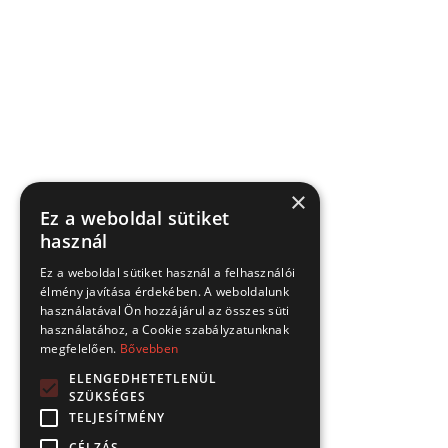
×
Ez a weboldal sütiket
használ
Ez a weboldal sütiket használ a felhasználói
élmény javítása érdekében. A weboldalunk
használatával Ön hozzájárul az összes süti
használatához, a Cookie szabályzatunknak
megfelelően.
Bővebben
ELENGEDHETETLENÜL
SZÜKSÉGES
TELJESÍTMÉNY
CÉLZÁS