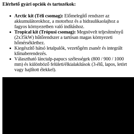
Elérhető gyári opciók és tartozékok:
Arctic kit (Téli csomag):
Előmelegítő rendszer az
akkumulátorokhoz, a motorhoz és a hidraulikaolajhoz a
fagyos környezetben való indításhoz.
Tropical kit (Trópusi csomag):
Megnövelt teljesítményű
(2x35kW) hűtőrendszer a tartósan magas környezeti
hőmérséklethez.
Kiegészítő hátsó letalpalók, vezetőgém zsanér és integrált
klímaberendezés.
Választható lánctalp-papucs szélességek (800 / 900 / 1000
mm) és különböző felületi/élkialakítások (3-élű, lapos, letört
vagy hajlított élekkel).