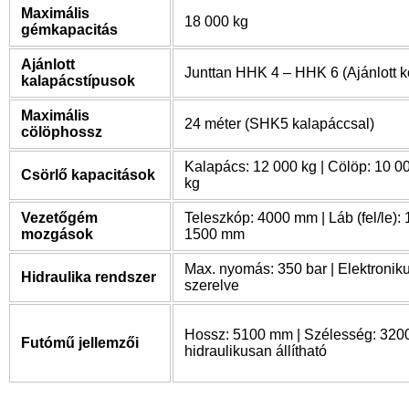
Maximális
18 000 kg
gémkapacitás
Ajánlott
Junttan HHK 4 – HHK 6 (Ajánlott k
kalapácstípusok
Maximális
24 méter (SHK5 kalapáccsal)
cölöphossz
Kalapács: 12 000 kg | Cölöp: 10 0
Csörlő kapacitások
kg
Vezetőgém
Teleszkóp: 4000 mm | Láb (fel/le):
mozgások
1500 mm
Max. nyomás: 350 bar | Elektronik
Hidraulika rendszer
szerelve
Hossz: 5100 mm | Szélesség: 320
Futómű jellemzői
hidraulikusan állítható