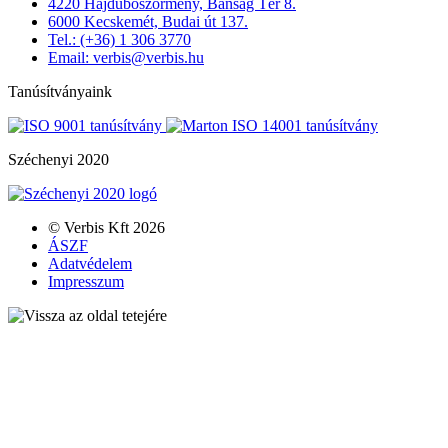
4220 Hajdúböszörmény, Bánság Tér 8.
6000 Kecskemét, Budai út 137.
Tel.: (+36) 1 306 3770
Email: verbis@verbis.hu
Tanúsítványaink
Széchenyi 2020
© Verbis Kft 2026
ÁSZF
Adatvédelem
Impresszum