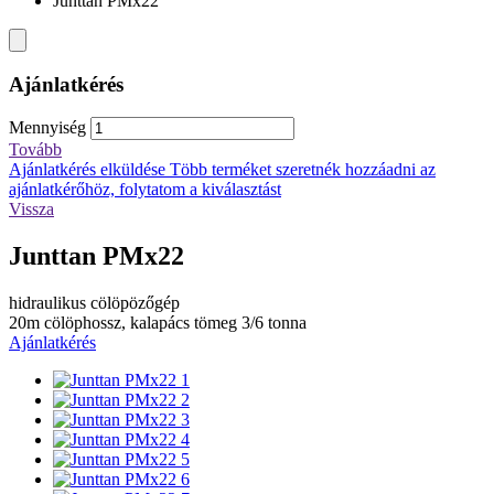
Junttan PMx22
Ajánlatkérés
Mennyiség
Tovább
Ajánlatkérés elküldése
Több terméket szeretnék hozzáadni az
ajánlatkérőhöz, folytatom a kiválasztást
Vissza
Junttan PMx22
hidraulikus cölöpözőgép
20m cölöphossz, kalapács tömeg 3/6 tonna
Ajánlatkérés