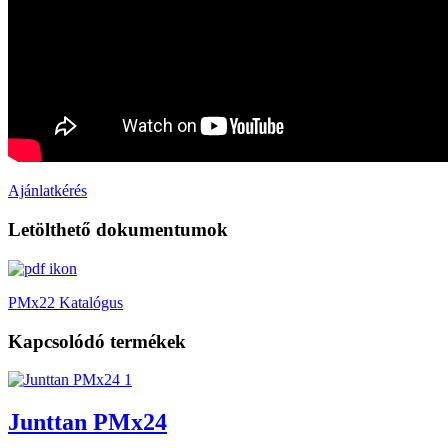
Ajánlatkérés
Letölthető dokumentumok
PMx22 Katalógus
Kapcsolódó termékek
Junttan PMx24