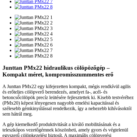
Junttan PMx22 hidraulikus cölöpözőgép –
Kompakt méret, kompromisszummentes erő
A Junttan PMx22 egy kifejezetten kompakt, mégis rendkívül agilis
és erőteljes cölöpverő berendezés, amelyet fa-, acél- és
betoncsőcölöpök precíz leütésére fejlesztettek ki. Kisebb testvéréhez
(PMx20) képest lényegesen nagyobb emelési kapacitással és
szélesebb gémkinyúlással rendelkezik, így a nehezebb kihívásoktól
sem hátrál meg.
A gép kiemelkedő produktivitását a kiváló mobilitásának és a
teleszkópos vezetőgémnek köszönheti, amely gyors és végtelenül
egyszerű cölöpkezelést biztosít. A maximális cölöpverési