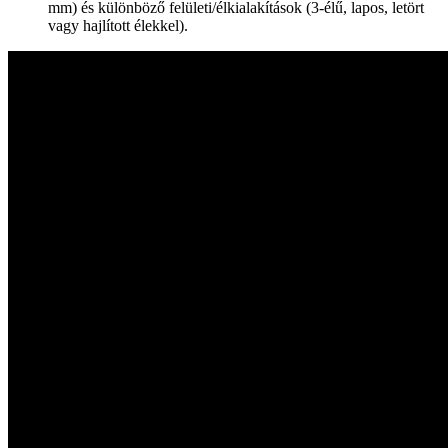
mm) és különböző felületi/élkialakítások (3-élű, lapos, letört
vagy hajlított élekkel).