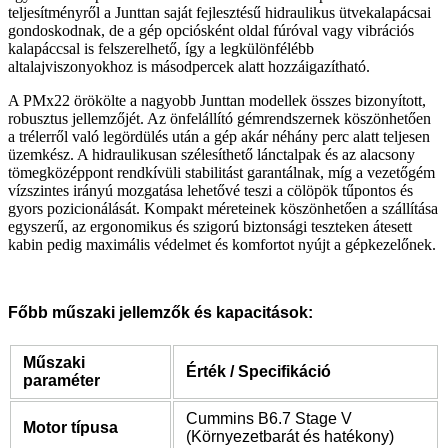
teljesítményről a Junttan saját fejlesztésű hidraulikus ütvekalapácsai
gondoskodnak, de a gép opciósként oldal fúróval vagy vibrációs
kalapáccsal is felszerelhető, így a legkülönfélébb
altalajviszonyokhoz is másodpercek alatt hozzáigazítható.
A PMx22 örökölte a nagyobb Junttan modellek összes bizonyított,
robusztus jellemzőjét. Az önfelállító gémrendszernek köszönhetően
a trélerről való legördülés után a gép akár néhány perc alatt teljesen
üzemkész. A hidraulikusan szélesíthető lánctalpak és az alacsony
tömegközéppont rendkívüli stabilitást garantálnak, míg a vezetőgém
vízszintes irányú mozgatása lehetővé teszi a cölöpök tűpontos és
gyors pozicionálását. Kompakt méreteinek köszönhetően a szállítása
egyszerű, az ergonomikus és szigorú biztonsági teszteken átesett
kabin pedig maximális védelmet és komfortot nyújt a gépkezelőnek.
Főbb műszaki jellemzők és kapacitások:
Műszaki
Érték / Specifikáció
paraméter
Cummins B6.7 Stage V
Motor típusa
(Környezetbarát és hatékony)