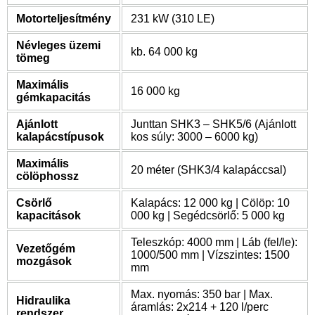
Motorteljesítmény
231 kW (310 LE)
Névleges üzemi
kb. 64 000 kg
tömeg
Maximális
16 000 kg
gémkapacitás
Ajánlott
Junttan SHK3 – SHK5/6 (Ajánlott
kalapácstípusok
kos súly: 3000 – 6000 kg)
Maximális
20 méter (SHK3/4 kalapáccsal)
cölöphossz
Csörlő
Kalapács: 12 000 kg | Cölöp: 10
kapacitások
000 kg | Segédcsörlő: 5 000 kg
Teleszkóp: 4000 mm | Láb (fel/le):
Vezetőgém
1000/500 mm | Vízszintes: 1500
mozgások
mm
Max. nyomás: 350 bar | Max.
Hidraulika
áramlás: 2x214 + 120 l/perc
rendszer