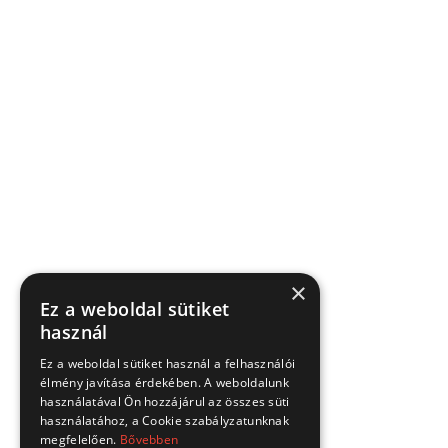
×
Ez a weboldal sütiket
használ
Ez a weboldal sütiket használ a felhasználói
élmény javítása érdekében. A weboldalunk
használatával Ön hozzájárul az összes süti
használatához, a Cookie szabályzatunknak
megfelelően.
Bővebben