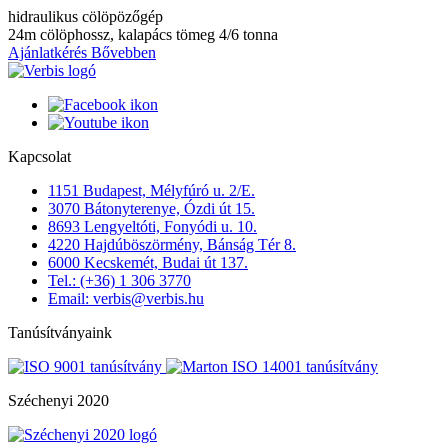
hidraulikus cölöpözőgép
24m cölöphossz, kalapács tömeg 4/6 tonna
Ajánlatkérés
Bővebben
Kapcsolat
1151 Budapest, Mélyfúró u. 2/E.
3070 Bátonyterenye, Ózdi út 15.
8693 Lengyeltóti, Fonyódi u. 10.
4220 Hajdúböszörmény, Bánság Tér 8.
6000 Kecskemét, Budai út 137.
Tel.: (+36) 1 306 3770
Email: verbis@verbis.hu
Tanúsítványaink
Széchenyi 2020