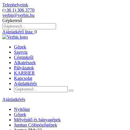
Telephelyeink
(+36 1) 306 3770
verbis@verbis.hu
Gépkereső
Ajánlatkérő lista:
0
Gépek
Szerviz
Cégünkről
Alkatrészek
Pályázatok
KARRIER
Kapcsolat
Ajánlatkérés
Ajánlatkérés
Nyitólap
Gépek
Mélyépítő és bányagépek
Junttan Cölöpözőgépek