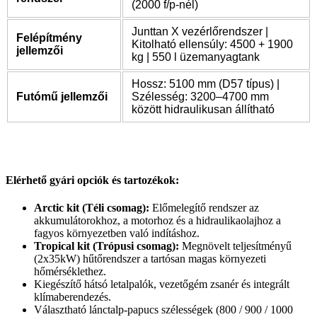
(2000 f/p-nél)
Junttan X vezérlőrendszer |
Felépítmény
Kitolható ellensúly: 4500 + 1900
jellemzői
kg | 550 l üzemanyagtank
Hossz: 5100 mm (D57 típus) |
Futómű jellemzői
Szélesség: 3200–4700 mm
között hidraulikusan állítható
Elérhető gyári opciók és tartozékok:
Arctic kit (Téli csomag):
Előmelegítő rendszer az
akkumulátorokhoz, a motorhoz és a hidraulikaolajhoz a
fagyos környezetben való indításhoz.
Tropical kit (Trópusi csomag):
Megnövelt teljesítményű
(2x35kW) hűtőrendszer a tartósan magas környezeti
hőmérséklethez.
Kiegészítő hátsó letalpalók, vezetőgém zsanér és integrált
klímaberendezés.
Választható lánctalp-papucs szélességek (800 / 900 / 1000