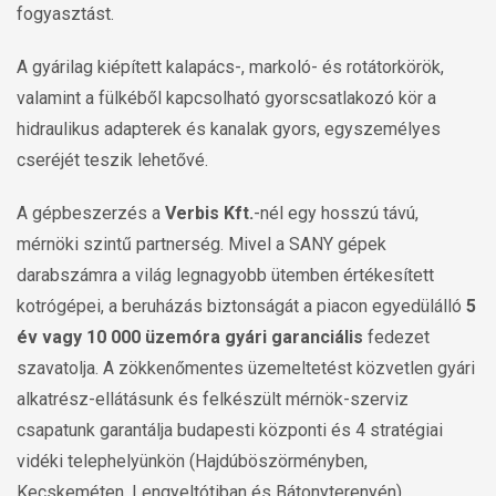
fogyasztást.
A gyárilag kiépített kalapács-, markoló- és rotátorkörök,
valamint a fülkéből kapcsolható gyorscsatlakozó kör a
hidraulikus adapterek és kanalak gyors, egyszemélyes
cseréjét teszik lehetővé.
A gépbeszerzés a
Verbis Kft.
-nél egy hosszú távú,
mérnöki szintű partnerség. Mivel a SANY gépek
darabszámra a világ legnagyobb ütemben értékesített
kotrógépei, a beruházás biztonságát a piacon egyedülálló
5
év vagy 10 000 üzemóra gyári garanciális
fedezet
szavatolja. A zökkenőmentes üzemeltetést közvetlen gyári
alkatrész-ellátásunk és felkészült mérnök-szerviz
csapatunk garantálja budapesti központi és 4 stratégiai
vidéki telephelyünkön (Hajdúböszörményben,
Kecskeméten, Lengyeltótiban és Bátonyterenyén).