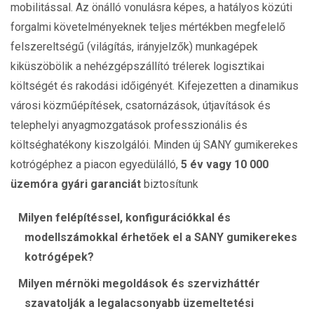
mobilitással. Az önálló vonulásra képes, a hatályos közúti
forgalmi követelményeknek teljes mértékben megfelelő
felszereltségű (világítás, irányjelzők) munkagépek
kiküszöbölik a nehézgépszállító trélerek logisztikai
költségét és rakodási időigényét. Kifejezetten a dinamikus
városi közműépítések, csatornázások, útjavítások és
telephelyi anyagmozgatások professzionális és
költséghatékony kiszolgálói. Minden új SANY gumikerekes
kotrógéphez a piacon egyedülálló,
5 év vagy 10 000
üzemóra gyári garanciát
biztosítunk
Milyen felépítéssel, konfigurációkkal és
modellszámokkal érhetőek el a SANY gumikerekes
kotrógépek?
Milyen mérnöki megoldások és szervizháttér
szavatolják a legalacsonyabb üzemeltetési