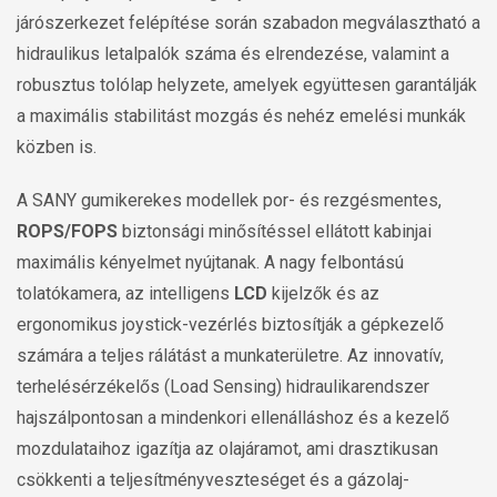
járószerkezet felépítése során szabadon megválasztható a
hidraulikus letalpalók száma és elrendezése, valamint a
robusztus tolólap helyzete, amelyek együttesen garantálják
a maximális stabilitást mozgás és nehéz emelési munkák
közben is.
A SANY gumikerekes modellek por- és rezgésmentes,
ROPS/FOPS
biztonsági minősítéssel ellátott kabinjai
maximális kényelmet nyújtanak. A nagy felbontású
tolatókamera, az intelligens
LCD
kijelzők és az
ergonomikus joystick-vezérlés biztosítják a gépkezelő
számára a teljes rálátást a munkaterületre. Az innovatív,
terhelésérzékelős (Load Sensing) hidraulikarendszer
hajszálpontosan a mindenkori ellenálláshoz és a kezelő
mozdulataihoz igazítja az olajáramot, ami drasztikusan
csökkenti a teljesítményveszteséget és a gázolaj-