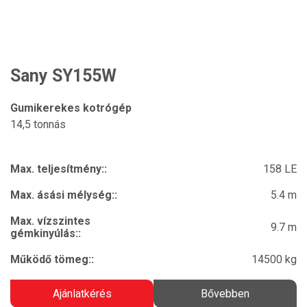
Sany SY155W
Gumikerekes kotrógép
14,5 tonnás
Max. teljesítmény::
158 LE
Max. ásási mélység::
5.4 m
Max. vízszintes
9.7 m
gémkinyúlás::
Működő tömeg::
14500 kg
Ajánlatkérés
Bővebben