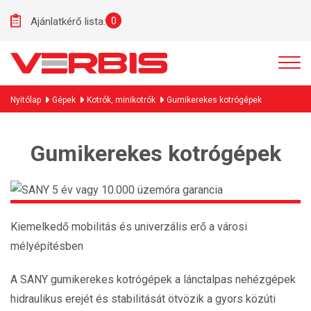
0
Ajánlatkérő lista:
Nyitólap
Gépek
Kotrók, minikotrók
Gumikerekes kotrógépek
Gumikerekes kotrógépek
Kiemelkedő mobilitás és univerzális erő a városi
mélyépítésben
A SANY gumikerekes kotrógépek a lánctalpas nehézgépek
hidraulikus erejét és stabilitását ötvözik a gyors közúti