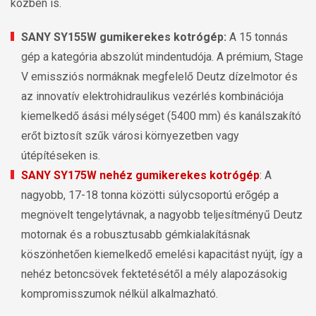
közben is.
SANY SY155W gumikerekes kotrógép:
A 15 tonnás
gép a kategória abszolút mindentudója. A prémium, Stage
V emissziós normáknak megfelelő Deutz dízelmotor és
az innovatív elektrohidraulikus vezérlés kombinációja
kiemelkedő ásási mélységet (5400 mm) és kanálszakító
erőt biztosít szűk városi környezetben vagy
útépítéseken is.
SANY SY175W nehéz gumikerekes kotrógép
: A
nagyobb, 17-18 tonna közötti súlycsoportú erőgép a
megnövelt tengelytávnak, a nagyobb teljesítményű Deutz
motornak és a robusztusabb gémkialakításnak
köszönhetően kiemelkedő emelési kapacitást nyújt, így a
nehéz betoncsövek fektetésétől a mély alapozásokig
kompromisszumok nélkül alkalmazható.