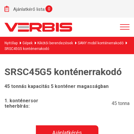
0
Ajánlatkérő lista:
Nyitólap
Gépek
Kikötői berendezések
SANY mobil konténerrakodó
SRSC45G5 konténerrakodó
SRSC45G5 konténerrakodó
45 tonnás kapacitás 5 konténer magasságban
1. konténersor
45 tonna
teherbírás:
Ajánlatkérés