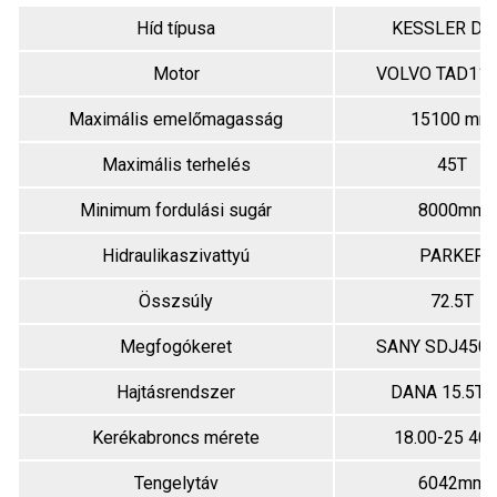
Híd típusa
KESSLER D1
Motor
VOLVO TAD11
Maximális emelőmagasság
15100 mm
Maximális terhelés
45T
Minimum fordulási sugár
8000mm
Hidraulikaszivattyú
PARKER
Összsúly
72.5T
Megfogókeret
SANY SDJ450
Hajtásrendszer
DANA 15.5TE
Kerékabroncs mérete
18.00-25 40
Tengelytáv
6042mm