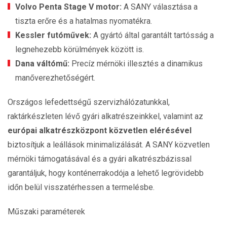
Volvo Penta Stage V motor:
A SANY választása a
tiszta erőre és a hatalmas nyomatékra.
Kessler futóművek:
A gyártó által garantált tartósság a
legnehezebb körülmények között is.
Dana váltómű:
Precíz mérnöki illesztés a dinamikus
manőverezhetőségért.
Országos lefedettségű szervizhálózatunkkal,
raktárkészleten lévő gyári alkatrészeinkkel, valamint az
európai alkatrészközpont közvetlen elérésével
biztosítjuk a leállások minimalizálását. A SANY közvetlen
mérnöki támogatásával és a gyári alkatrészbázissal
garantáljuk, hogy konténerrakodója a lehető legrövidebb
időn belül visszatérhessen a termelésbe.
Műszaki paraméterek