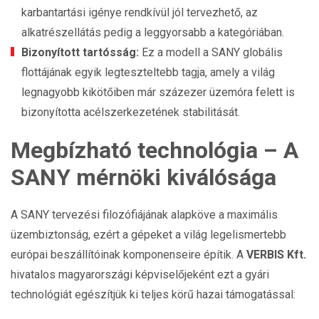
karbantartási igénye rendkívül jól tervezhető, az
alkatrészellátás pedig a leggyorsabb a kategóriában.
Bizonyított tartósság:
Ez a modell a SANY globális
flottájának egyik legteszteltebb tagja, amely a világ
legnagyobb kikötőiben már százezer üzemóra felett is
bizonyította acélszerkezetének stabilitását.
Megbízható technológia – A
SANY mérnöki kiválósága
A SANY tervezési filozófiájának alapköve a maximális
üzembiztonság, ezért a gépeket a világ legelismertebb
európai beszállítóinak komponenseire építik. A
VERBIS Kft.
hivatalos magyarországi képviselőjeként ezt a gyári
technológiát egészítjük ki teljes körű hazai támogatással: