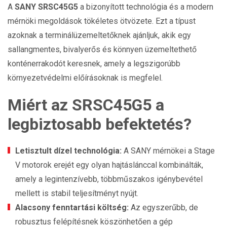
A
SANY SRSC45G5
a bizonyított technológia és a modern
mérnöki megoldások tökéletes ötvözete. Ezt a típust
azoknak a terminálüzemeltetőknek ajánljuk, akik egy
sallangmentes, bivalyerős és könnyen üzemeltethető
konténerrakodót keresnek, amely a legszigorúbb
környezetvédelmi előírásoknak is megfelel.
Miért az SRSC45G5 a
legbiztosabb befektetés?
Letisztult dízel technológia:
A SANY mérnökei a Stage
V motorok erejét egy olyan hajtáslánccal kombinálták,
amely a legintenzívebb, többműszakos igénybevétel
mellett is stabil teljesítményt nyújt.
Alacsony fenntartási költség:
Az egyszerűbb, de
robusztus felépítésnek köszönhetően a gép