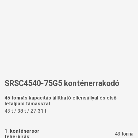
SRSC4540-75G5 konténerrakodó
45 tonnás kapacitás állítható ellensúllyal és első
letalpaló támasszal
43 t / 38 t / 27-31 t
1. konténersor
43 tonna
teherbírás: