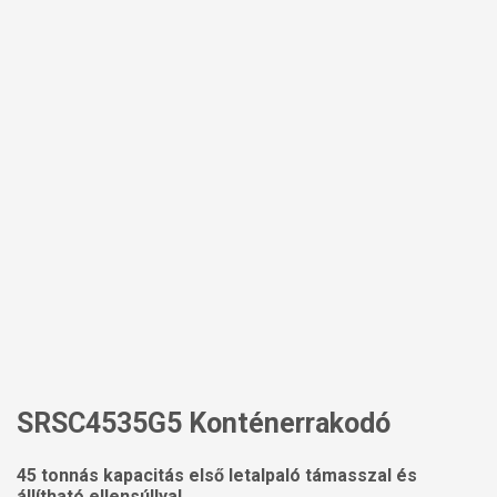
SRSC4535G5 Konténerrakodó
45 tonnás kapacitás első letalpaló támasszal és
állítható ellensúllyal