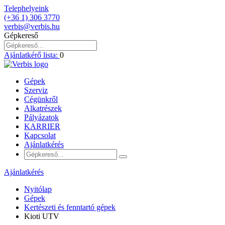
Telephelyeink
(+36 1) 306 3770
verbis@verbis.hu
Gépkereső
Ajánlatkérő lista:
0
Gépek
Szerviz
Cégünkről
Alkatrészek
Pályázatok
KARRIER
Kapcsolat
Ajánlatkérés
Ajánlatkérés
Nyitólap
Gépek
Kertészeti és fenntartó gépek
Kioti UTV