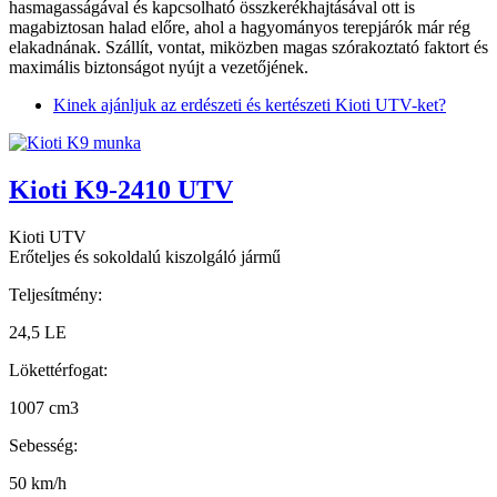
hasmagasságával és kapcsolható összkerékhajtásával ott is
magabiztosan halad előre, ahol a hagyományos terepjárók már rég
elakadnának. Szállít, vontat, miközben magas szórakoztató faktort és
maximális biztonságot nyújt a vezetőjének.
Kinek ajánljuk az erdészeti és kertészeti Kioti UTV-ket?
Kioti K9-2410 UTV
Kioti UTV
Erőteljes és sokoldalú kiszolgáló jármű
Teljesítmény:
24,5 LE
Lökettérfogat:
1007 cm3
Sebesség:
50 km/h