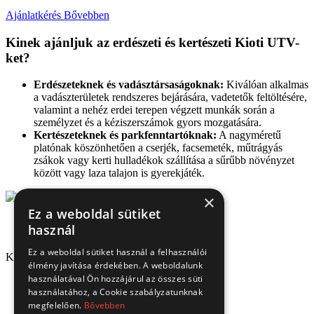
Ajánlatkérés
Bővebben
Kinek ajánljuk az erdészeti és kertészeti Kioti UTV-
ket?
Erdészeteknek és vadásztársaságoknak:
Kiválóan alkalmas
a vadászterületek rendszeres bejárására, vadetetők feltöltésére,
valamint a nehéz erdei terepen végzett munkák során a
személyzet és a kéziszerszámok gyors mozgatására.
Kertészeteknek és parkfenntartóknak:
A nagyméretű
platónak köszönhetően a cserjék, facsemeték, műtrágyás
zsákok vagy kerti hulladékok szállítása a sűrűbb növényzet
között vagy laza talajon is gyerekjáték.
×
Ez a weboldal sütiket
használ
Ez a weboldal sütiket használ a felhasználói
Kapcsolat
élmény javítása érdekében. A weboldalunk
használatával Ön hozzájárul az összes süti
1151 Budapest, Mélyfúró u. 2/E.
használatához, a Cookie szabályzatunknak
3070 Bátonyterenye, Ózdi út 15.
megfelelően.
Bővebben
8693 Lengyeltóti, Fonyódi u. 10.