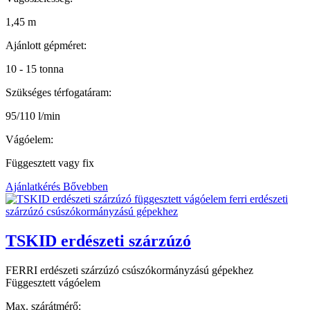
1,45 m
Ajánlott gépméret:
10 - 15 tonna
Szükséges térfogatáram:
95/110 l/min
Vágóelem:
Függesztett vagy fix
Ajánlatkérés
Bővebben
TSKID erdészeti szárzúzó
FERRI erdészeti szárzúzó csúszókormányzású gépekhez
Függesztett vágóelem
Max. szárátmérő: