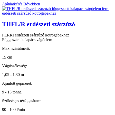
Ajánlatkérés
Bővebben
THFL/R erdészeti szárzúzó
FERRI erdészeti szárzúzó kotrógépekhez
Függesztett kalapács vágóelem
Max. szárátmérő:
15 cm
Vágószélesség:
1,05 - 1,30 m
Ajánlott gépméret:
9 - 15 tonna
Szükséges térfogatáram:
90 - 100 l/min