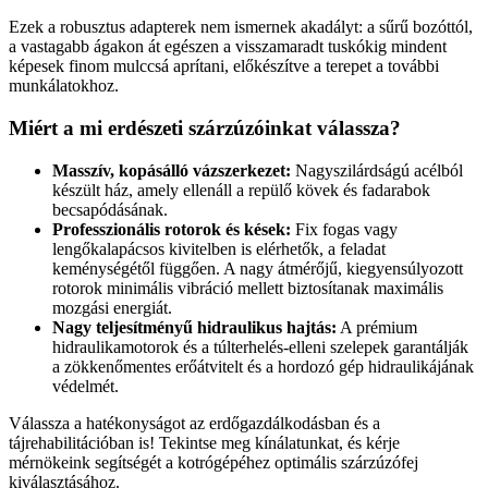
Ezek a robusztus adapterek nem ismernek akadályt: a sűrű bozóttól,
a vastagabb ágakon át egészen a visszamaradt tuskókig mindent
képesek finom mulccsá aprítani, előkészítve a terepet a további
munkálatokhoz.
Miért a mi erdészeti szárzúzóinkat válassza?
Masszív, kopásálló vázszerkezet:
Nagyszilárdságú acélból
készült ház, amely ellenáll a repülő kövek és fadarabok
becsapódásának.
Professzionális rotorok és kések:
Fix fogas vagy
lengőkalapácsos kivitelben is elérhetők, a feladat
keménységétől függően. A nagy átmérőjű, kiegyensúlyozott
rotorok minimális vibráció mellett biztosítanak maximális
mozgási energiát.
Nagy teljesítményű hidraulikus hajtás:
A prémium
hidraulikamotorok és a túlterhelés-elleni szelepek garantálják
a zökkenőmentes erőátvitelt és a hordozó gép hidraulikájának
védelmét.
Válassza a hatékonyságot az erdőgazdálkodásban és a
tájrehabilitációban is! Tekintse meg kínálatunkat, és kérje
mérnökeink segítségét a kotrógépéhez optimális szárzúzófej
kiválasztásához.