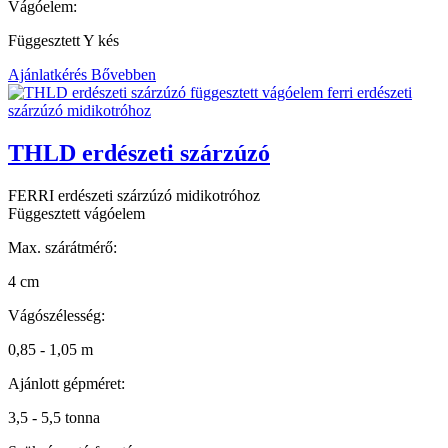
Vágóelem:
Függesztett Y kés
Ajánlatkérés
Bővebben
THLD erdészeti szárzúzó
FERRI erdészeti szárzúzó midikotróhoz
Függesztett vágóelem
Max. szárátmérő:
4 cm
Vágószélesség:
0,85 - 1,05 m
Ajánlott gépméret:
3,5 - 5,5 tonna