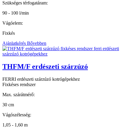
Szükséges térfogatáram:
90 - 100 l/min
Vágóelem:
Fixkés
Ajánlatkérés
Bővebben
THFM/F erdészeti szárzúzó
FERRI erdészeti szárzúzó kotrógépekhez
Fixkéses rendszer
Max. szárátmérő:
30 cm
Vágószélesség:
1,05 - 1,60 m