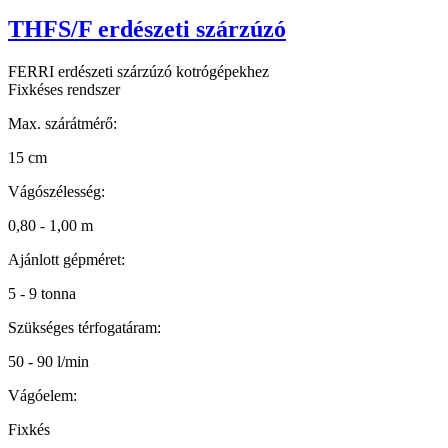
THFS/F erdészeti szárzúzó
FERRI erdészeti szárzúzó kotrógépekhez
Fixkéses rendszer
Max. szárátmérő:
15 cm
Vágószélesség:
0,80 - 1,00 m
Ajánlott gépméret:
5 - 9 tonna
Szükséges térfogatáram:
50 - 90 l/min
Vágóelem:
Fixkés