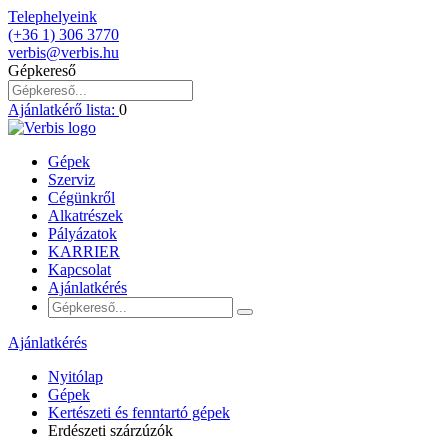
Telephelyeink
(+36 1) 306 3770
verbis@verbis.hu
Gépkereső
Ajánlatkérő lista:
0
Gépek
Szerviz
Cégünkről
Alkatrészek
Pályázatok
KARRIER
Kapcsolat
Ajánlatkérés
Ajánlatkérés
Nyitólap
Gépek
Kertészeti és fenntartó gépek
Erdészeti szárzúzók