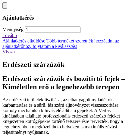
Ajánlatkérés
Mennyiség
Tovább
Ajánlatkérés elküldése
Több terméket szeretnék hozzáadni az
ajánlatkérőhöz, folytatom a kiválasztást
Vissza
Erdészeti szárzúzók
Erdészeti szárzúzók és bozótirtó fejek –
Kíméletlen erő a legnehezebb terepen
Az erdészeti területek tisztítása, az elhanyagolt nyiladékok
karbantartása és a sűrű, fás szárú aljnövényzet visszaszorítása
komoly mechanikai kihívás elé állítja a gépeket. A Verbis
kínálatában található professzionális erdészeti szárzúzó fejeket
kifejezetten kotrógépekre történő felszerelésre tervezték, hogy a
legnehezebben megközelíthető helyeken is maximális zúzási
teljesítményt nyújtsanak.