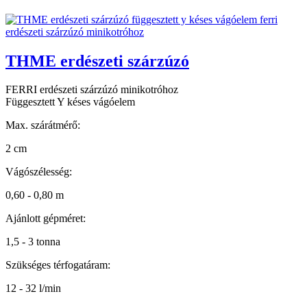
THME erdészeti szárzúzó
FERRI erdészeti szárzúzó minikotróhoz
Függesztett Y késes vágóelem
Max. szárátmérő:
2 cm
Vágószélesség:
0,60 - 0,80 m
Ajánlott gépméret:
1,5 - 3 tonna
Szükséges térfogatáram:
12 - 32 l/min