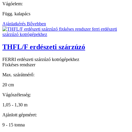
Vágóelem:
Függ. kalapács
Ajánlatkérés
Bővebben
THFL/F erdészeti szárzúzó
FERRI erdészeti szárzúzó kotrógépekhez
Fixkéses rendszer
Max. szárátmérő:
20 cm
Vágószélesség:
1,05 - 1,30 m
Ajánlott gépméret:
9 - 15 tonna