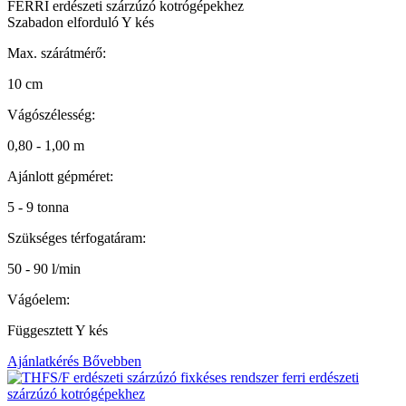
FERRI erdészeti szárzúzó kotrógépekhez
Szabadon elforduló Y kés
Max. szárátmérő:
10 cm
Vágószélesség:
0,80 - 1,00 m
Ajánlott gépméret:
5 - 9 tonna
Szükséges térfogatáram:
50 - 90 l/min
Vágóelem:
Függesztett Y kés
Ajánlatkérés
Bővebben