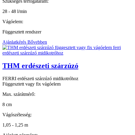
Szükséges térfogatáram:
28 - 48 l/min
Vágóelem:
Függesztett rendszer
Ajánlatkérés
Bővebben
THM erdészeti szárzúzó
FERRI erdészeti szárzúzó midikotróhoz
Függesztett vagy fix vágóelem
Max. szárátmérő:
8 cm
Vágószélesség:
1,05 - 1,25 m