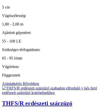
5 cm
Vágószélesség:
1,80 - 2,00 m
Ajánlott gépméret:
55 - 100 LE
Szükséges térfogatáram:
65 - 95 l/min
Vágóelem:
Függesztett
Ajánlatkérés
Bővebben
THFS/R erdészeti szárzúzó