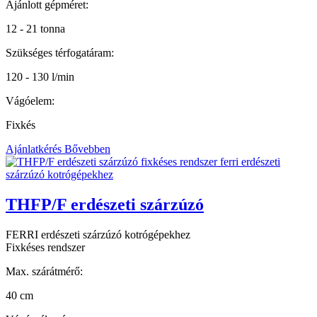
Ajánlott gépméret:
12 - 21 tonna
Szükséges térfogatáram:
120 - 130 l/min
Vágóelem:
Fixkés
Ajánlatkérés
Bővebben
THFP/F erdészeti szárzúzó
FERRI erdészeti szárzúzó kotrógépekhez
Fixkéses rendszer
Max. szárátmérő:
40 cm