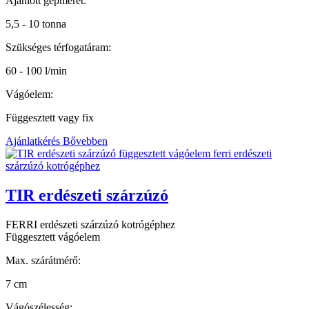
Ajánlott gépméret:
5,5 - 10 tonna
Szükséges térfogatáram:
60 - 100 l/min
Vágóelem:
Függesztett vagy fix
Ajánlatkérés
Bővebben
TIR erdészeti szárzúzó
FERRI erdészeti szárzúzó kotrógéphez
Függesztett vágóelem
Max. szárátmérő:
7 cm
Vágószélesség: