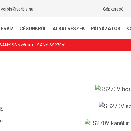
verbis@verbis.hu
Gépkereső
ZERVIZ
CÉGÜNKRŐL
ALKATRÉSZEK
PÁLYÁZATOK
K
SANY SS széria
SANY SS270V
LE
kg