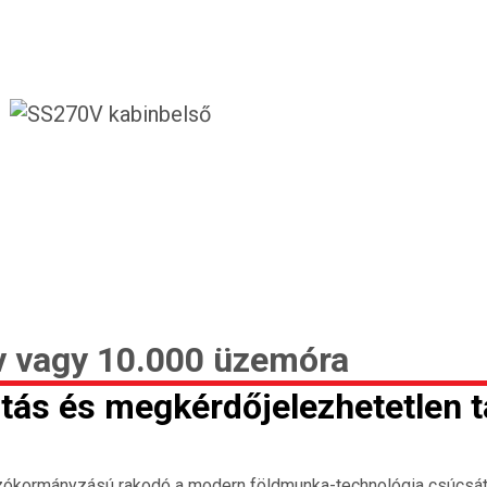
zitás és megkérdőjelezhetetlen 
ókormányzású rakodó a modern földmunka-technológia csúcsát ké