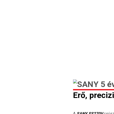
Erő, preci
A
SANY SS270V
csúsz