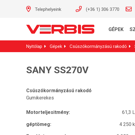
Telephelyeink
(+36 1) 306 3770
GÉPEK
S
Nyitólap
Gépek
Csúszókormányzású rakodó
SANY SS270V
Csúszókormányzású rakodó
Gumikerekes
Motorteljesitmény:
61,3 
géptömeg:
4 250 