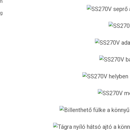
mm
kg