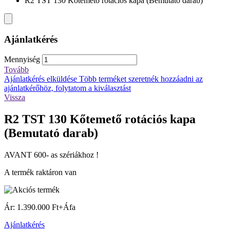
R2 TST 130 Kőtemető rotációs kapa (Bemutató darab)
Ajánlatkérés
Mennyiség
Tovább
Ajánlatkérés elküldése
Több terméket szeretnék hozzáadni az
ajánlatkérőhöz, folytatom a kiválasztást
Vissza
R2 TST 130 Kőtemető rotációs kapa
(Bemutató darab)
AVANT 600- as szériákhoz !
A termék raktáron van
Ár: 1.390.000 Ft+Áfa
Ajánlatkérés