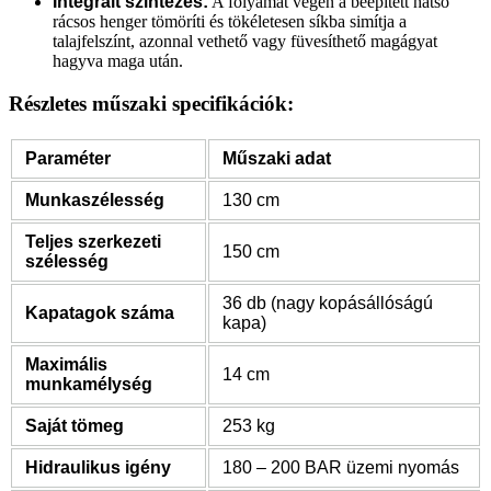
Integrált szintezés:
A folyamat végén a beépített hátsó
rácsos henger tömöríti és tökéletesen síkba simítja a
talajfelszínt, azonnal vethető vagy füvesíthető magágyat
hagyva maga után.
Részletes műszaki specifikációk:
Paraméter
Műszaki adat
Munkaszélesség
130 cm
Teljes szerkezeti
150 cm
szélesség
36 db (nagy kopásállóságú
Kapatagok száma
kapa)
Maximális
14 cm
munkamélység
Saját tömeg
253 kg
Hidraulikus igény
180 – 200 BAR üzemi nyomás