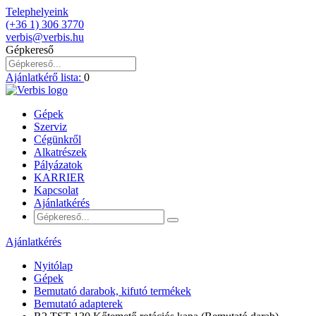
Telephelyeink
(+36 1) 306 3770
verbis@verbis.hu
Gépkereső
Ajánlatkérő lista:
0
Gépek
Szerviz
Cégünkről
Alkatrészek
Pályázatok
KARRIER
Kapcsolat
Ajánlatkérés
Ajánlatkérés
Nyitólap
Gépek
Bemutató darabok, kifutó termékek
Bemutató adapterek