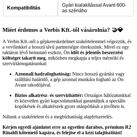
Gyári kialakítással Avant 600-
Kompatibilitás
as szériáho
Miért érdemes a Verbis Kft.-től vásárolnia? 🤝💎
A Verbis Kft.-nél a gépkereskedelmet szakértelemmel végezzük, és
a vevőinkkel a hosszú távú partnerségre törekszünk. Mivel ez egy
raktáron lévő bemutató eszköz, Ön
időt és jelentős beszerzési
költséget takarít meg
, miközben megkapja a teljes mérnöki és
szerviztámogatásunkat:
Azonnali hadrafoghatóság:
Nincs hosszú gyártási vagy
szállítási határidő, a gép azonnal munkára fogható az Ön
Avant rakodójával.
Biztos alkatrész- és szervizháttér:
Országos hálózatunkkal
és közvetlen gyári kapcsolatunkkal garantáljuk a speciális
kopókések és alkatrészek gyors utánpótlását a jövőben is.
Nálunk a szakértelem és a megbízhatóság alapfelszerelés.
Kérjen egyedi ajánlatot erre az egyetlen darabos, prémium R2
Rinaldi kőtemető kapára, és felejtse el a kézi talajtisztítást!