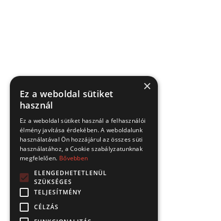
×
Ez a weboldal sütiket
használ
Ez a weboldal sütiket használ a felhasználói
élmény javítása érdekében. A weboldalunk
használatával Ön hozzájárul az összes süti
használatához, a Cookie szabályzatunknak
megfelelően.
Bővebben
ELENGEDHETETLENÜL
SZÜKSÉGES
TELJESÍTMÉNY
CÉLZÁS