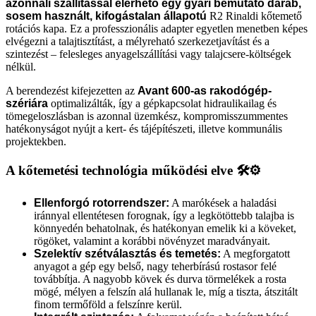
azonnali szállítással elérhető egy gyári bemutató darab,
sosem használt, kifogástalan állapotú
R2 Rinaldi kőtemető
rotációs kapa. Ez a professzionális adapter egyetlen menetben képes
elvégezni a talajtisztítást, a mélyreható szerkezetjavítást és a
szintezést – felesleges anyagelszállítási vagy talajcsere-költségek
nélkül.
A berendezést kifejezetten az
Avant 600-as rakodógép-
szériára
optimalizálták, így a gépkapcsolat hidraulikailag és
tömegeloszlásban is azonnal üzemkész, kompromisszummentes
hatékonyságot nyújt a kert- és tájépítészeti, illetve kommunális
projektekben.
A kőtemetési technológia működési elve 🛠️⚙️
Ellenforgó rotorrendszer:
A marókések a haladási
iránnyal ellentétesen forognak, így a legkötöttebb talajba is
könnyedén behatolnak, és hatékonyan emelik ki a köveket,
rögöket, valamint a korábbi növényzet maradványait.
Szelektív szétválasztás és temetés:
A megforgatott
anyagot a gép egy belső, nagy teherbírású rostasor felé
továbbítja. A nagyobb kövek és durva törmelékek a rosta
mögé, mélyen a felszín alá hullanak le, míg a tiszta, átszitált
finom termőföld a felszínre kerül.