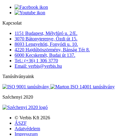
Kapcsolat
1151 Budapest, Mélyfúró u. 2/E.
3070 Bátonyterenye, Ózdi út 15.
8693 Lengyeltóti, Fonyódi u. 10.
4220 Hajdúböszörmény, Bánság Tér 8.
6000 Kecskemét, Budai út 137.
Tel.: (+36) 1 306 3770
Email: verbis@verbis.hu
Tanúsítványaink
Széchenyi 2020
© Verbis Kft 2026
ÁSZF
Adatvédelem
Impresszum