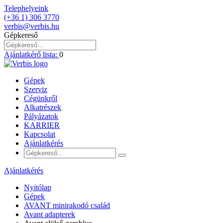
Telephelyeink
(+36 1) 306 3770
verbis@verbis.hu
Gépkereső
Ajánlatkérő lista:
0
Gépek
Szerviz
Cégünkről
Alkatrészek
Pályázatok
KARRIER
Kapcsolat
Ajánlatkérés
Ajánlatkérés
Nyitólap
Gépek
AVANT minirakodó család
Avant adapterek