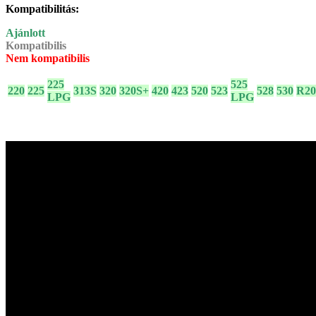
Kompatibilitás:
Ajánlott
Kompatibilis
Nem kompatibilis
225
525
220
225
313S
320
320S+
420
423
520
523
528
530
R20
LPG
LPG