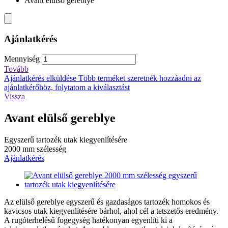
Avant elülső gereblye
Ajánlatkérés
Mennyiség
Tovább
Ajánlatkérés elküldése
Több terméket szeretnék hozzáadni az
ajánlatkérőhöz, folytatom a kiválasztást
Vissza
Avant elülső gereblye
Egyszerű tartozék utak kiegyenlítésére
2000 mm szélesség
Ajánlatkérés
Az elülső gereblye egyszerű és gazdaságos tartozék homokos és
kavicsos utak kiegyenlítésére bárhol, ahol cél a tetszetős eredmény.
A rugóterhelésű fogegység hatékonyan egyenlíti ki a