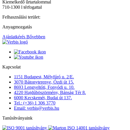
Kiemelkedő űrtartalommal
710-1300 l térfogattal
Felhasználási terület:
Anyagmozgatás
Ajánlatkérés
Bővebben
Kapcsolat
1151 Budapest, Mélyfúró u. 2/E.
3070 Bátonyterenye, Ózdi út 15.
8693 Lengyeltóti, Fonyódi u. 10.
4220 Hajdúböszörmény, Bánság Tér 8.
6000 Kecskemét, Budai út 137.
Tel.: (+36) 1 306 3770
Email: verbis@verbis.hu
Tanúsítványaink