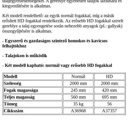
talajegyenletlenségeket. A gereblye egyenetlen talajok lazítására és
kiegyenlítésére is alkalmas.
Két modell rendelhető: az egyik normál fogakkal, míg a másik
erősített HD fogakkal rendelkezik. Az erősebb HD fogakkal szerelt
gereblye a talaj egyengetése során nehezebb anyagok (pl.: gallyak)
összegyűjtésére is alkalmas.
- Egyszerű és gazdaságos szintező homokos és kavicsos
felhajtókhoz
- Talajokon is működik
- Két modell kapható: normál vagy erősebb HD fogakkal
Modell
Normál
HD
Szélesség
2000 mm
2000 mm
Fogak magassága
245 mm
420 mm
Teljes magasság
560 mm
695 mm
Tömeg
35 kg
56
Cikkszám
A36968
A37357